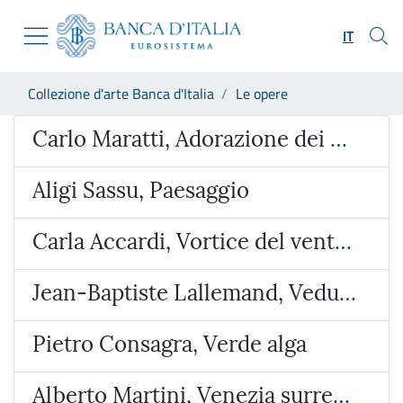
Vai al sito istituzionale
Skip to Main Content
Vai al menu di navigazione
IT
Vai alla ricerca
Vai ai contenuti
Ti trovi in:
Collezione d'arte Banca d'Italia
Le opere
Vai al footer
Opera
Carlo Maratti, Adorazione dei Magi
Aligi Sassu, Paesaggio
Carla Accardi, Vortice del vento verde
Jean-Baptiste Lallemand, Veduta ideata con l’Arco di Giano e San Giorgio al Velabro
Pietro Consagra, Verde alga
Alberto Martini, Venezia surreale