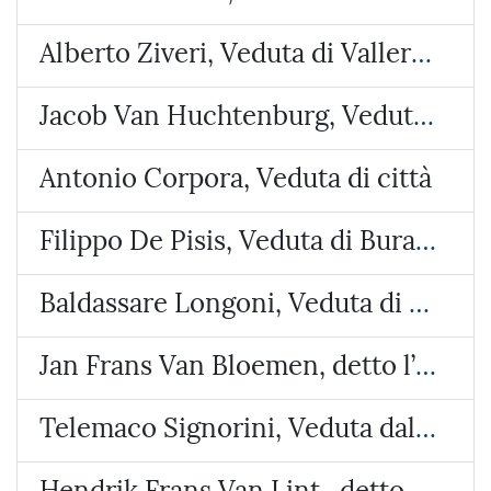
Alberto Ziveri, Veduta di Vallerano
Jacob Van Huchtenburg, Veduta di Piazza Colonna
Antonio Corpora, Veduta di città
Filippo De Pisis, Veduta di Burano
Baldassare Longoni, Veduta di Arosio (Brianza)
Jan Frans Van Bloemen, detto l’Orizzonte, Veduta del castello di Lunghezza
Telemaco Signorini, Veduta dalla costa di Riomaggiore
Hendrik Frans Van Lint , detto lo Studio, Veduta con due paesi e un tempietto circolare