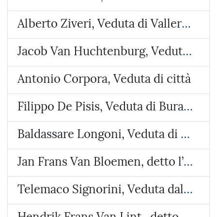
Alberto Ziveri, Veduta di Vallerano
Jacob Van Huchtenburg, Veduta di Piazza Colonna
Antonio Corpora, Veduta di città
Filippo De Pisis, Veduta di Burano
Baldassare Longoni, Veduta di Arosio (Brianza)
Jan Frans Van Bloemen, detto l’Orizzonte, Veduta del castello di Lunghezza
Telemaco Signorini, Veduta dalla costa di Riomaggiore
Hendrik Frans Van Lint , detto lo Studio, Veduta con due paesi e un tempietto circolare