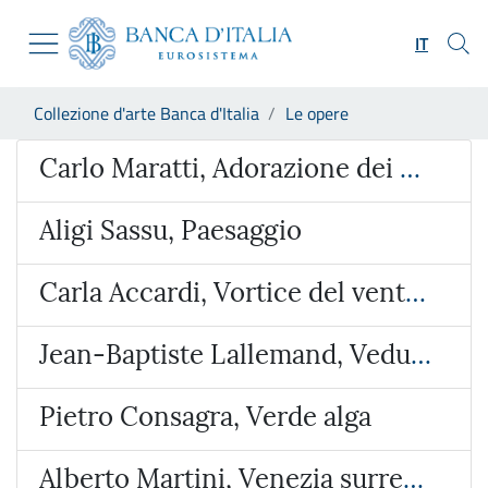
Vai al sito istituzionale
Skip to Main Content
Vai al menu di navigazione
IT
Vai alla ricerca
Vai ai contenuti
Ti trovi in:
Collezione d'arte Banca d'Italia
Le opere
Vai al footer
Opera
Carlo Maratti, Adorazione dei Magi
Aligi Sassu, Paesaggio
Carla Accardi, Vortice del vento verde
Jean-Baptiste Lallemand, Veduta ideata con l’Arco di Giano e San Giorgio al Velabro
Pietro Consagra, Verde alga
Alberto Martini, Venezia surreale