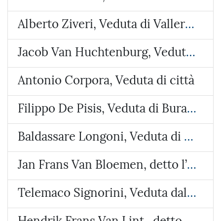
Alberto Ziveri, Veduta di Vallerano
Jacob Van Huchtenburg, Veduta di Piazza Colonna
Antonio Corpora, Veduta di città
Filippo De Pisis, Veduta di Burano
Baldassare Longoni, Veduta di Arosio (Brianza)
Jan Frans Van Bloemen, detto l’Orizzonte, Veduta del castello di Lunghezza
Telemaco Signorini, Veduta dalla costa di Riomaggiore
Hendrik Frans Van Lint , detto lo Studio, Veduta con due paesi e un tempietto circolare