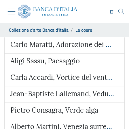
Vai al sito istituzionale
Skip to Main Content
Vai al menu di navigazione
IT
Vai alla ricerca
Vai ai contenuti
Ti trovi in:
Collezione d'arte Banca d'Italia
Le opere
Vai al footer
Opera
Carlo Maratti, Adorazione dei Magi
Aligi Sassu, Paesaggio
Carla Accardi, Vortice del vento verde
Jean-Baptiste Lallemand, Veduta ideata con l’Arco di Giano e San Giorgio al Velabro
Pietro Consagra, Verde alga
Alberto Martini, Venezia surreale