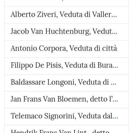
Alberto Ziveri, Veduta di Vallerano
Jacob Van Huchtenburg, Veduta di Piazza Colonna
Antonio Corpora, Veduta di città
Filippo De Pisis, Veduta di Burano
Baldassare Longoni, Veduta di Arosio (Brianza)
Jan Frans Van Bloemen, detto l’Orizzonte, Veduta del castello di Lunghezza
Telemaco Signorini, Veduta dalla costa di Riomaggiore
Hendrik Frans Van Lint , detto lo Studio, Veduta con due paesi e un tempietto circolare