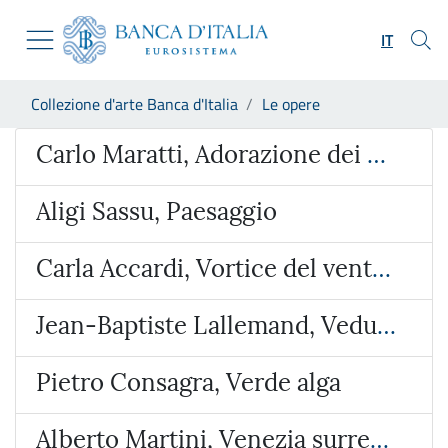
Vai al sito istituzionale
Skip to Main Content
Vai al menu di navigazione
IT
Vai alla ricerca
Vai ai contenuti
Ti trovi in:
Collezione d'arte Banca d'Italia
Le opere
Vai al footer
Opera
Carlo Maratti, Adorazione dei Magi
Aligi Sassu, Paesaggio
Carla Accardi, Vortice del vento verde
Jean-Baptiste Lallemand, Veduta ideata con l’Arco di Giano e San Giorgio al Velabro
Pietro Consagra, Verde alga
Alberto Martini, Venezia surreale