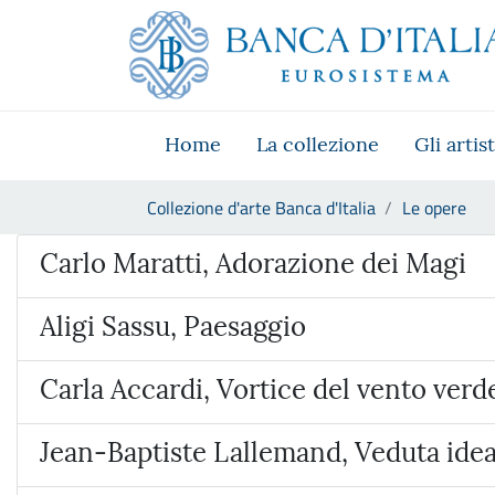
Vai al sito istituzionale
Skip to Main Content
Vai al menu di navigazione
Vai alla ricerca
Vai ai contenuti
Vai al footer
Home
La collezione
Gli artist
Ti trovi in:
Collezione d'arte Banca d'Italia
Le opere
Opera
Carlo Maratti, Adorazione dei Magi
Aligi Sassu, Paesaggio
Carla Accardi, Vortice del vento verd
Jean-Baptiste Lallemand, Veduta ideat