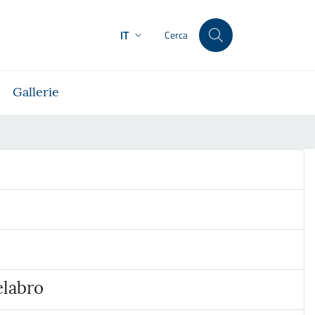
IT
Cerca
Gallerie
elabro