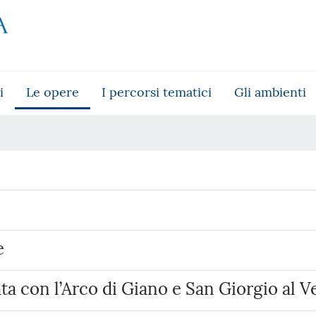
i
Le opere
I percorsi tematici
Gli ambienti
e
a con l’Arco di Giano e San Giorgio al V