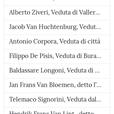
Alberto Ziveri, Veduta di Vallerano
Jacob Van Huchtenburg, Veduta di Piazza Colonna
Antonio Corpora, Veduta di città
Filippo De Pisis, Veduta di Burano
Baldassare Longoni, Veduta di Arosio (Brianza)
Jan Frans Van Bloemen, detto l’Orizzonte, Veduta del castello di Lunghezza
Telemaco Signorini, Veduta dalla costa di Riomaggiore
Hendrik Frans Van Lint , detto lo Studio, Veduta con due paesi e un tempietto circolare