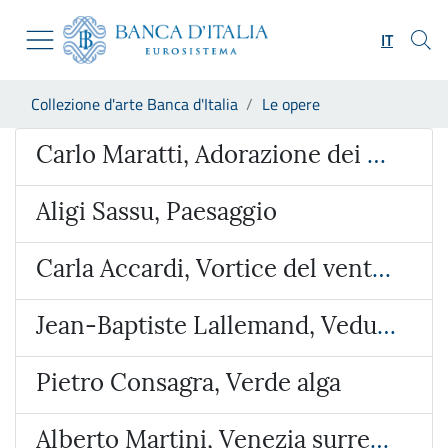
Vai al sito istituzionale
Skip to Main Content
Vai al menu di navigazione
IT
Vai alla ricerca
Vai ai contenuti
Ti trovi in:
Collezione d'arte Banca d'Italia
Le opere
Vai al footer
Opera
Carlo Maratti, Adorazione dei Magi
Aligi Sassu, Paesaggio
Carla Accardi, Vortice del vento verde
Jean-Baptiste Lallemand, Veduta ideata con l’Arco di Giano e San Giorgio al Velabro
Pietro Consagra, Verde alga
Alberto Martini, Venezia surreale