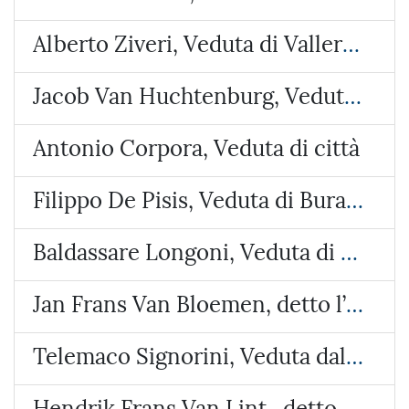
Alberto Ziveri, Veduta di Vallerano
Jacob Van Huchtenburg, Veduta di Piazza Colonna
Antonio Corpora, Veduta di città
Filippo De Pisis, Veduta di Burano
Baldassare Longoni, Veduta di Arosio (Brianza)
Jan Frans Van Bloemen, detto l’Orizzonte, Veduta del castello di Lunghezza
Telemaco Signorini, Veduta dalla costa di Riomaggiore
Hendrik Frans Van Lint , detto lo Studio, Veduta con due paesi e un tempietto circolare