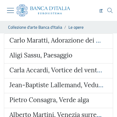
Vai al sito istituzionale
Skip to Main Content
Vai al menu di navigazione
IT
Vai alla ricerca
Vai ai contenuti
Ti trovi in:
Collezione d'arte Banca d'Italia
Le opere
Vai al footer
Opera
Carlo Maratti, Adorazione dei Magi
Aligi Sassu, Paesaggio
Carla Accardi, Vortice del vento verde
Jean-Baptiste Lallemand, Veduta ideata con l’Arco di Giano e San Giorgio al Velabro
Pietro Consagra, Verde alga
Alberto Martini, Venezia surreale