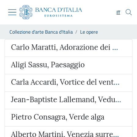
Vai al sito istituzionale
Skip to Main Content
Vai al menu di navigazione
IT
Vai alla ricerca
Vai ai contenuti
Ti trovi in:
Collezione d'arte Banca d'Italia
Le opere
Vai al footer
Opera
Carlo Maratti, Adorazione dei Magi
Aligi Sassu, Paesaggio
Carla Accardi, Vortice del vento verde
Jean-Baptiste Lallemand, Veduta ideata con l’Arco di Giano e San Giorgio al Velabro
Pietro Consagra, Verde alga
Alberto Martini, Venezia surreale