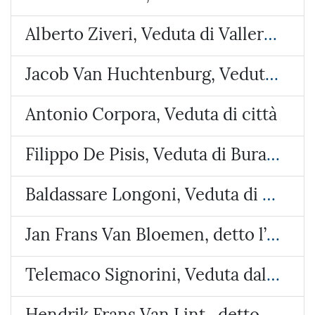
Alberto Ziveri, Veduta di Vallerano
Jacob Van Huchtenburg, Veduta di Piazza Colonna
Antonio Corpora, Veduta di città
Filippo De Pisis, Veduta di Burano
Baldassare Longoni, Veduta di Arosio (Brianza)
Jan Frans Van Bloemen, detto l’Orizzonte, Veduta del castello di Lunghezza
Telemaco Signorini, Veduta dalla costa di Riomaggiore
Hendrik Frans Van Lint , detto lo Studio, Veduta con due paesi e un tempietto circolare