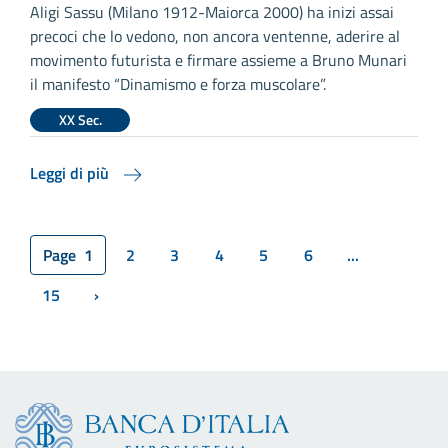
Aligi Sassu (Milano 1912-Maiorca 2000) ha inizi assai
precoci che lo vedono, non ancora ventenne, aderire al
movimento futurista e firmare assieme a Bruno Munari
il manifesto “Dinamismo e forza muscolare”.
XX Sec.
Leggi di più
Page
1
2
3
4
5
6
...
15
›
Next page