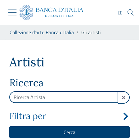
Vai al sito istituzionale
Skip to Main Content
Vai al menu di navigazione
IT
Vai alla ricerca
Vai ai contenuti
Ti trovi in:
Collezione d'arte Banca d'Italia
Gli artisti
Vai al footer
Gli artisti
Artisti
Ricerca
Filtra per
Cerca