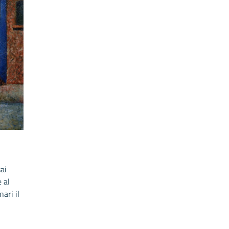
ai
 al
ari il