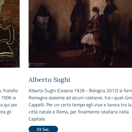
Alberto Sughi
 fratello
Alberto Sughi (Cesena 1928 - Bologna 2012) si for
 1906 si
Romagna assieme ad alcuni coetanei, tra i quali Gi
a qui poi
Cappelli. Per un certo tempo egli vive e lavora tra la
ta gli
città natale e Roma, per finalmente istallarsi nella
Capitale.
XX Sec.