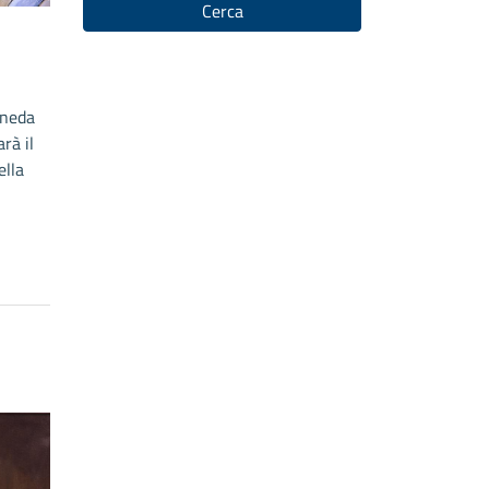
Cerca
ineda
rà il
ella