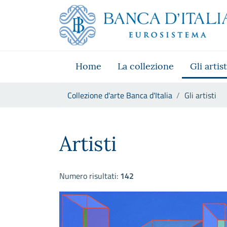
Vai al sito istituzionale
Skip to Main Content
Vai al menu di navigazione
Vai alla ricerca
Vai ai contenuti
Vai al footer
Home
La collezione
Gli artist
Ti trovi in:
Collezione d'arte Banca d'Italia
Gli artisti
Gli artisti
Artisti
Numero risultati:
142