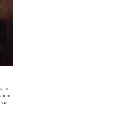
ma in
ovanni
 sua