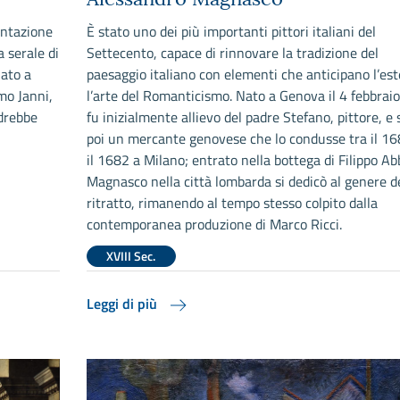
entazione
È stato uno dei più importanti pittori italiani del
a serale di
Settecento, capace di rinnovare la tradizione del
iato a
paesaggio italiano con elementi che anticipano l’est
mo Janni,
l’arte del Romanticismo. Nato a Genova il 4 febbrai
ndrebbe
fu inizialmente allievo del padre Stefano, pittore, e 
poi un mercante genovese che lo condusse tra il 16
il 1682 a Milano; entrato nella bottega di Filippo Abb
Magnasco nella città lombarda si dedicò al genere d
ritratto, rimanendo al tempo stesso colpito dalla
contemporanea produzione di Marco Ricci.
XVIII Sec.
Leggi di più