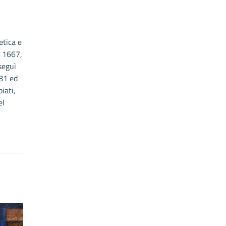
etica e
o 1667,
seguì
81 ed
iati,
el