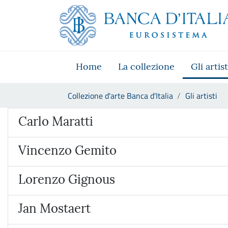
Vai al sito istituzionale
Skip to Main Content
Vai al menu di navigazione
Vai alla ricerca
Vai ai contenuti
Vai al footer
Home
La collezione
Gli artist
Ti trovi in:
Collezione d'arte Banca d'Italia
Gli artisti
Artista
Carlo Maratti
Vincenzo Gemito
Lorenzo Gignous
Jan Mostaert