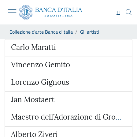
Vai al sito istituzionale
Skip to Main Content
Vai al menu di navigazione
IT
Vai alla ricerca
Vai ai contenuti
Ti trovi in:
Collezione d'arte Banca d'Italia
Gli artisti
Vai al footer
Artista
Carlo Maratti
Vincenzo Gemito
Lorenzo Gignous
Jan Mostaert
Maestro dell’Adorazione di Groote
Alberto Ziveri