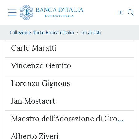
Vai al sito istituzionale
Skip to Main Content
Vai al menu di navigazione
IT
Vai alla ricerca
Vai ai contenuti
Ti trovi in:
Collezione d'arte Banca d'Italia
Gli artisti
Vai al footer
Artista
Carlo Maratti
Vincenzo Gemito
Lorenzo Gignous
Jan Mostaert
Maestro dell’Adorazione di Groote
Alberto Ziveri