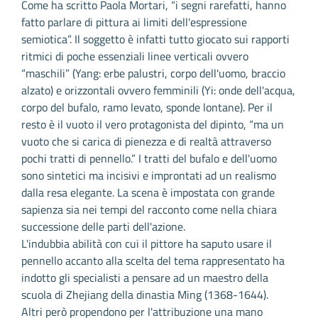
Come ha scritto Paola Mortari, “i segni rarefatti, hanno
fatto parlare di pittura ai limiti dell'espressione
semiotica”. Il soggetto è infatti tutto giocato sui rapporti
ritmici di poche essenziali linee verticali ovvero
“maschili” (Yang: erbe palustri, corpo dell'uomo, braccio
alzato) e orizzontali ovvero femminili (Yi: onde dell'acqua,
corpo del bufalo, ramo levato, sponde lontane). Per il
resto è il vuoto il vero protagonista del dipinto, “ma un
vuoto che si carica di pienezza e di realtà attraverso
pochi tratti di pennello.” I tratti del bufalo e dell'uomo
sono sintetici ma incisivi e improntati ad un realismo
dalla resa elegante. La scena è impostata con grande
sapienza sia nei tempi del racconto come nella chiara
successione delle parti dell'azione.
L'indubbia abilità con cui il pittore ha saputo usare il
pennello accanto alla scelta del tema rappresentato ha
indotto gli specialisti a pensare ad un maestro della
scuola di Zhejiang della dinastia Ming (1368-1644).
Altri però propendono per l'attribuzione una mano