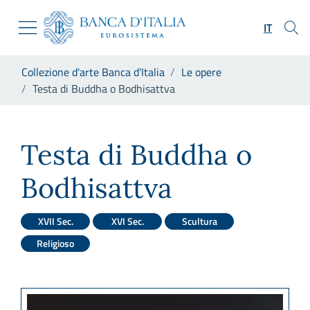
Vai al sito istituzionale
Skip to Main Content
Vai al menu di navigazione
IT
Vai alla ricerca
Vai ai contenuti
Ti trovi in:
Collezione d'arte Banca d'Italia
Le opere
Vai al footer
Testa di Buddha o Bodhisattva
Testa di Buddha o Bodhisattv
Testa di Buddha o
Bodhisattva
XVII Sec.
XVI Sec.
Scultura
Religioso