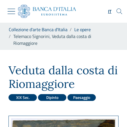
Vai al sito istituzionale
Skip to Main Content
Vai al menu di navigazione
IT
Vai alla ricerca
Vai ai contenuti
Ti trovi in:
Collezione d'arte Banca d'Italia
Le opere
Vai al footer
Telemaco Signorini, Veduta dalla costa di
Riomaggiore
Telemaco Signorini, Veduta d
Veduta dalla costa di
Riomaggiore
XIX Sec.
Dipinto
Paesaggio