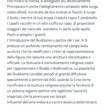
che invece di norma, è atteggiato più asceticamente.
Principesco è anche l'abbigliamento composto dalla lunga
veste
(dhoti)
, incrociata da due sciarpe ai fianchi e lungo
il busto, mentre la sua ampia ricaduta copre il piedistallo.
I capelli raccolti in un alto ciuffo sul capo, di proporzioni
maggiori del naturale, scendono in parte sulle spalle.
Pochi e semplici i gioielli.
L'introduzione del Buddismo a partire dal I sec. A D.
produce un profondo cambiamento nel campo della
scultura che ha modificato i criteri di rappresentazione
della figura che assume una struttura stereotipata e
ufficiale. La statuaria è esclusivamente religiosa usata
per rappresentare il Budda o Bodhisattva. La popolarità
del Buddismo conobbe periodi di grande diffusione
specialmente a partire dal 600, quando la Cina viene
riunificata e la scultura religiosa assume la funzione di
un potente legante politico che legittima l'autorità
imperiale che la promuove nei templi.
Influenze dell'arte indiana e centro asiatica determinano