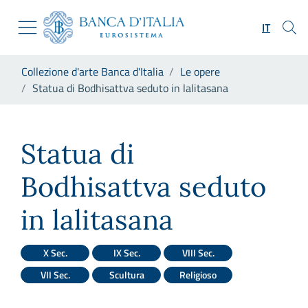
Vai al sito istituzionale
Skip to Main Content
Vai al menu di navigazione
IT
Vai alla ricerca
Vai ai contenuti
Ti trovi in:
Collezione d'arte Banca d'Italia
Le opere
Vai al footer
Statua di Bodhisattva seduto in lalitasana
Statua di Bodhisattva seduto 
Statua di
Bodhisattva seduto
in lalitasana
X Sec.
IX Sec.
VIII Sec.
VII Sec.
Scultura
Religioso