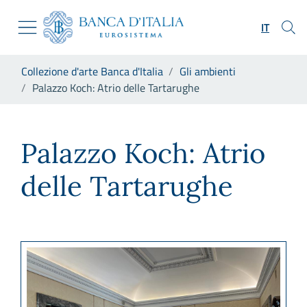
Vai al sito istituzionale
Skip to Main Content
Vai al menu di navigazione
IT
Vai alla ricerca
Vai ai contenuti
Ti trovi in:
Collezione d'arte Banca d'Italia
Gli ambienti
Vai al footer
Palazzo Koch: Atrio delle Tartarughe
Palazzo Koch: Atrio delle Ta
Palazzo Koch: Atrio
delle Tartarughe