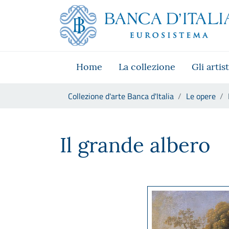
Vai al sito istituzionale
Skip to Main Content
Vai al menu di navigazione
Vai alla ricerca
Vai ai contenuti
Vai al footer
Home
La collezione
Gli artist
Ti trovi in:
Collezione d'arte Banca d'Italia
Le opere
Michelangelo Cerquozzi , dett
Il grande albero