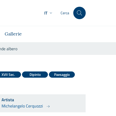
IT
Cerca
Gallerie
nde albero
, Il grande albero
XVII Sec.
Dipinto
Paesaggio
Artista
Michelangelo Cerquozzi