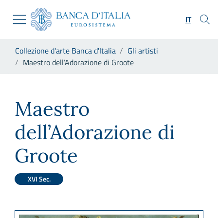
Vai al sito istituzionale
Skip to Main Content
Vai al menu di navigazione
IT
Vai alla ricerca
Vai ai contenuti
Ti trovi in:
Collezione d'arte Banca d'Italia
Gli artisti
Vai al footer
Maestro dell’Adorazione di Groote
Maestro dell’Adorazione di G
Maestro
dell’Adorazione di
Groote
XVI Sec.