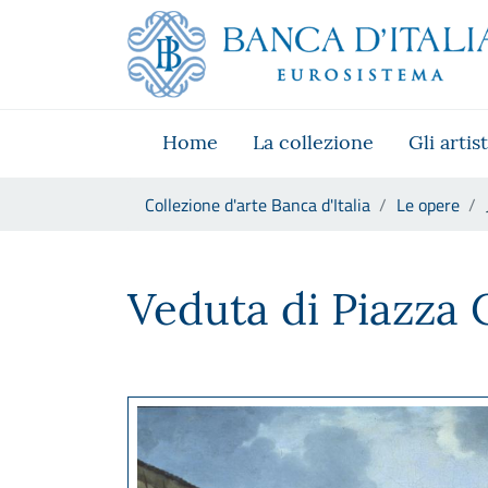
Vai al sito istituzionale
Skip to Main Content
Vai al menu di navigazione
Vai alla ricerca
Vai ai contenuti
Vai al footer
Home
La collezione
Gli artist
Ti trovi in:
Collezione d'arte Banca d'Italia
Le opere
Jacob Van Huchtenburg, Vedu
Veduta di Piazza