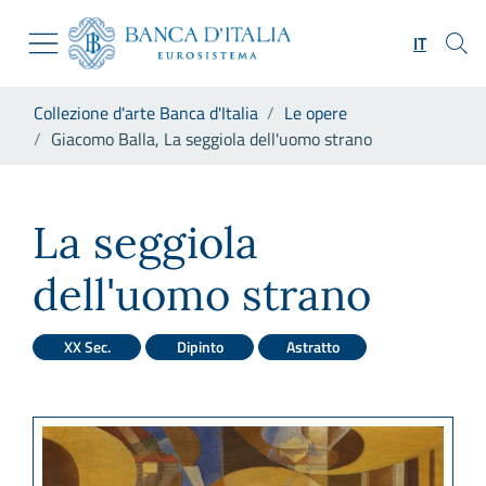
Vai al sito istituzionale
Skip to Main Content
Vai al menu di navigazione
IT
Vai alla ricerca
Vai ai contenuti
Ti trovi in:
Collezione d'arte Banca d'Italia
Le opere
Vai al footer
Giacomo Balla, La seggiola dell'uomo strano
Giacomo Balla, La seggiola d
La seggiola
dell'uomo strano
XX Sec.
Dipinto
Astratto