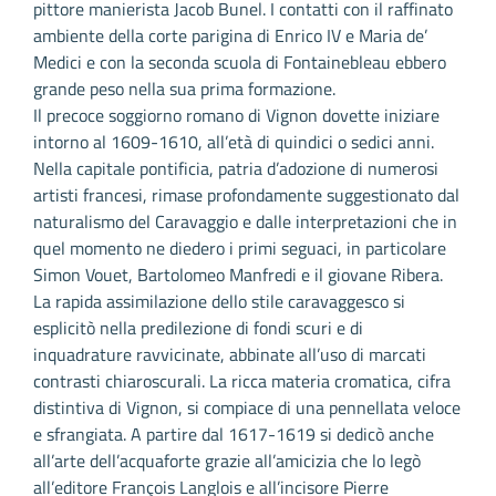
pittore manierista Jacob Bunel. I contatti con il raffinato
ambiente della corte parigina di Enrico IV e Maria de’
Medici e con la seconda scuola di Fontainebleau ebbero
grande peso nella sua prima formazione.
Il precoce soggiorno romano di Vignon dovette iniziare
intorno al 1609-1610, all’età di quindici o sedici anni.
Nella capitale pontificia, patria d’adozione di numerosi
artisti francesi, rimase profondamente suggestionato dal
naturalismo del Caravaggio e dalle interpretazioni che in
quel momento ne diedero i primi seguaci, in particolare
Simon Vouet, Bartolomeo Manfredi e il giovane Ribera.
La rapida assimilazione dello stile caravaggesco si
esplicitò nella predilezione di fondi scuri e di
inquadrature ravvicinate, abbinate all’uso di marcati
contrasti chiaroscurali. La ricca materia cromatica, cifra
distintiva di Vignon, si compiace di una pennellata veloce
e sfrangiata. A partire dal 1617-1619 si dedicò anche
all’arte dell’acquaforte grazie all’amicizia che lo legò
all’editore François Langlois e all’incisore Pierre