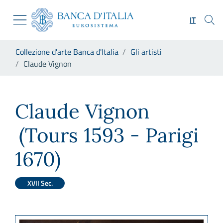
Vai al sito istituzionale
Skip to Main Content
Vai al menu di navigazione
IT
Vai alla ricerca
Vai ai contenuti
Ti trovi in:
Collezione d'arte Banca d'Italia
Gli artisti
Vai al footer
Claude Vignon
Claude Vignon
Claude Vignon
(Tours 1593 - Parigi
1670)
XVII Sec.