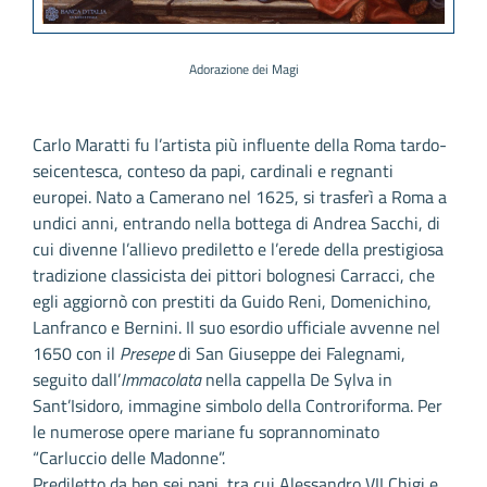
Adorazione dei Magi
Carlo Maratti fu l’artista più influente della Roma tardo-
seicentesca, conteso da papi, cardinali e regnanti
europei. Nato a Camerano nel 1625, si trasferì a Roma a
undici anni, entrando nella bottega di Andrea Sacchi, di
cui divenne l’allievo prediletto e l’erede della prestigiosa
tradizione classicista dei pittori bolognesi Carracci, che
egli aggiornò con prestiti da Guido Reni, Domenichino,
Lanfranco e Bernini. Il suo esordio ufficiale avvenne nel
1650 con il
Presepe
di San Giuseppe dei Falegnami,
seguito dall’
Immacolata
nella cappella De Sylva in
Sant’Isidoro, immagine simbolo della Controriforma. Per
le numerose opere mariane fu soprannominato
“Carluccio delle Madonne”.
Prediletto da ben sei papi, tra cui Alessandro VII Chigi e