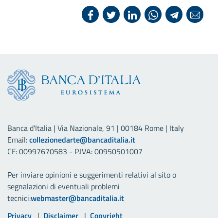
Banca d'Italia | Via Nazionale, 91 | 00184 Rome | Italy
Email:
collezionedarte@bancaditalia.it
CF: 00997670583 - P.IVA: 00950501007
Per inviare opinioni e suggerimenti relativi al sito o
segnalazioni di eventuali problemi
tecnici:
webmaster@bancaditalia.it
Link utili
Privacy
Disclaimer
Copyright