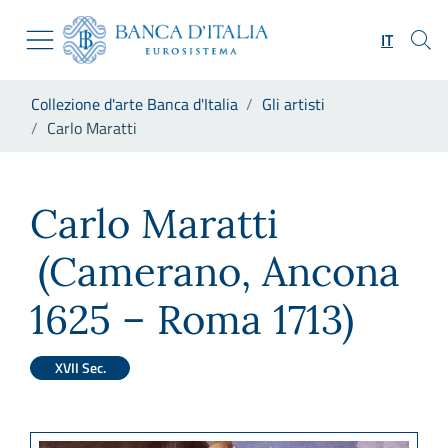
Vai al sito istituzionale
Skip to Main Content
Vai al menu di navigazione
IT
Vai alla ricerca
Vai ai contenuti
Ti trovi in:
Collezione d'arte Banca d'Italia
Gli artisti
Vai al footer
Carlo Maratti
Carlo Maratti
Carlo Maratti
(Camerano, Ancona
1625 – Roma 1713)
XVII Sec.