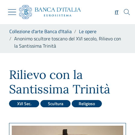
Vai al sito istituzionale
Skip to Main Content
Vai al menu di navigazione
IT
Vai alla ricerca
Vai ai contenuti
Ti trovi in:
Collezione d'arte Banca d'Italia
Le opere
Vai al footer
Anonimo scultore toscano del XVI secolo, Rilievo con
la Santissima Trinità
Anonimo scultore toscano del 
Rilievo con la
Santissima Trinità
XVI Sec.
Scultura
Religioso