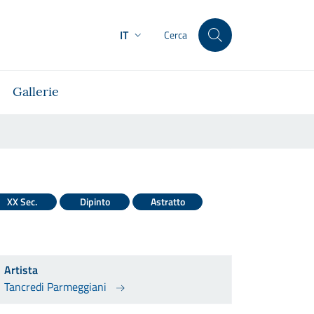
IT
Cerca
Gallerie
XX Sec.
Dipinto
Astratto
Artista
Tancredi Parmeggiani