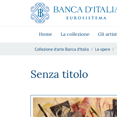
Vai al sito istituzionale
Skip to Main Content
Vai al menu di navigazione
Vai alla ricerca
Vai ai contenuti
Vai al footer
Home
La collezione
Gli artist
Ti trovi in:
Collezione d'arte Banca d'Italia
Le opere
Tancredi Parmeggiani, Senza 
Senza titolo