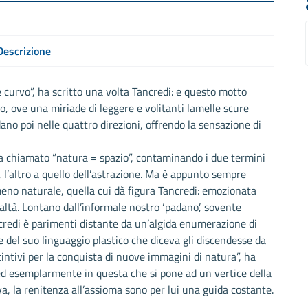
Descrizione
è curvo”, ha scritto una volta Tancredi: e questo motto
, ove una miriade di leggere e volitanti lamelle scure
no poi nelle quattro direzioni, offrendo la sensazione di
 ha chiamato “natura = spazio”, contaminando i due termini
l’altro a quello dell’astrazione. Ma è appunto sempre
meno naturale, quella cui dà figura Tancredi: emozionata
ltà. Lontano dall’informale nostro ‘padano’, sovente
ncredi è parimenti distante da un’algida enumerazione di
 del suo linguaggio plastico che diceva gli discendesse da
tintivi per la conquista di nuove immagini di natura”, ha
ed esemplarmente in questa che si pone ad un vertice della
iva, la renitenza all’assioma sono per lui una guida costante.