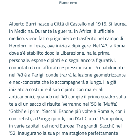
Bianco nero
Alberto Burri nasce a Città di Castello nel 1915. Si laurea
in Medicina. Durante la guerra, in Africa, è ufficiale
medico, viene fatto prigioniero e trasferito nel campo di
Hereford in Texas, ove inizia a dipingere. Nel ’47, a Roma
dove s’è stabilito dopo la Liberazione, ha la prima
personale: espone dipinti e disegni ancora figurativi,
connotati da un affocato espressionismo. Probabilmente
nel ’48 è a Parigi, donde trarrà la lezione geometrizzante
e neo-concreta che lo accompagnerà a lungo. Ha già
iniziato a costruire il suo dipinto con materiali
anticanonici, quando nel ’49 compie il primo quadro sulla
tela di un sacco di risulta. Verranno nel ’50 le ‘Muffe’, i
‘Gobbi’ e i primi ‘Sacchi’. Espone più volte a Roma e, con i
concretisti, a Parigi; quindi, con l’Art Club di Prampolini,
in varie capitali del nord Europa. Tre grandi ‘Sacchi’, nel
’52, inaugurano la sua prima stagione perfettamente