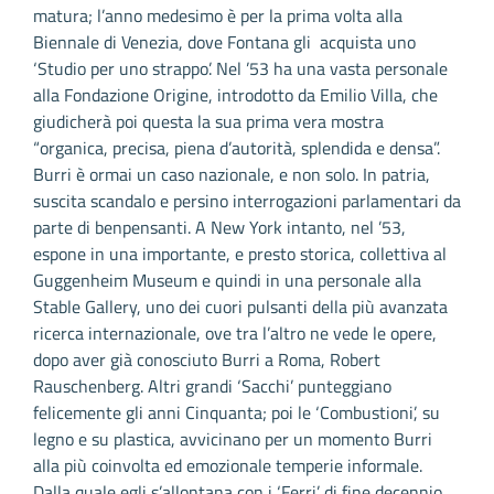
matura; l’anno medesimo è per la prima volta alla
Biennale di Venezia, dove Fontana gli acquista uno
‘Studio per uno strappo’. Nel ’53 ha una vasta personale
alla Fondazione Origine, introdotto da Emilio Villa, che
giudicherà poi questa la sua prima vera mostra
“organica, precisa, piena d’autorità, splendida e densa”.
Burri è ormai un caso nazionale, e non solo. In patria,
suscita scandalo e persino interrogazioni parlamentari da
parte di benpensanti. A New York intanto, nel ’53,
espone in una importante, e presto storica, collettiva al
Guggenheim Museum e quindi in una personale alla
Stable Gallery, uno dei cuori pulsanti della più avanzata
ricerca internazionale, ove tra l’altro ne vede le opere,
dopo aver già conosciuto Burri a Roma, Robert
Rauschenberg. Altri grandi ‘Sacchi’ punteggiano
felicemente gli anni Cinquanta; poi le ‘Combustioni’, su
legno e su plastica, avvicinano per un momento Burri
alla più coinvolta ed emozionale temperie informale.
Dalla quale egli s’allontana con i ‘Ferri’ di fine decennio,