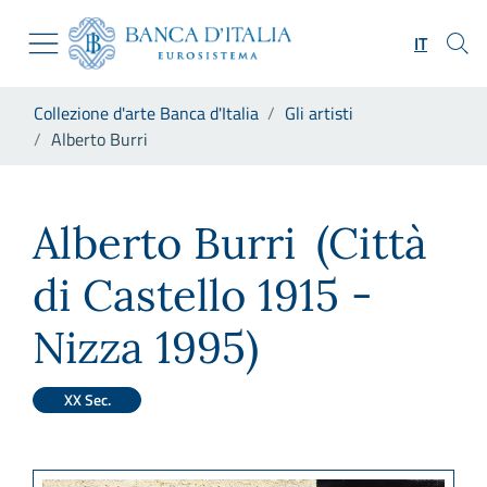
Vai al sito istituzionale
Skip to Main Content
Vai al menu di navigazione
IT
Vai alla ricerca
Vai ai contenuti
Ti trovi in:
Collezione d'arte Banca d'Italia
Gli artisti
Vai al footer
Alberto Burri
Alberto Burri
Alberto Burri
(Città
di Castello 1915 -
Nizza 1995)
XX Sec.