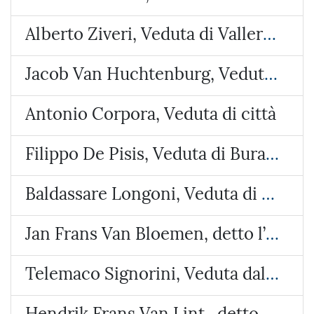
Alberto Ziveri, Veduta di Vallerano
Jacob Van Huchtenburg, Veduta di Piazza Colonna
Antonio Corpora, Veduta di città
Filippo De Pisis, Veduta di Burano
Baldassare Longoni, Veduta di Arosio (Brianza)
Jan Frans Van Bloemen, detto l’Orizzonte, Veduta del castello di Lunghezza
Telemaco Signorini, Veduta dalla costa di Riomaggiore
Hendrik Frans Van Lint , detto lo Studio, Veduta con due paesi e un tempietto circolare