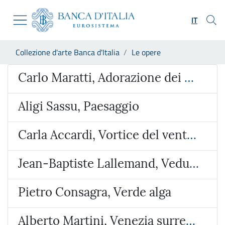
Vai al sito istituzionale
Skip to Main Content
Vai al menu di navigazione
IT
Vai alla ricerca
Vai ai contenuti
Ti trovi in:
Collezione d'arte Banca d'Italia
Le opere
Vai al footer
Opera
Carlo Maratti, Adorazione dei Magi
Aligi Sassu, Paesaggio
Carla Accardi, Vortice del vento verde
Jean-Baptiste Lallemand, Veduta ideata con l’Arco di Giano e San Giorgio al Velabro
Pietro Consagra, Verde alga
Alberto Martini, Venezia surreale