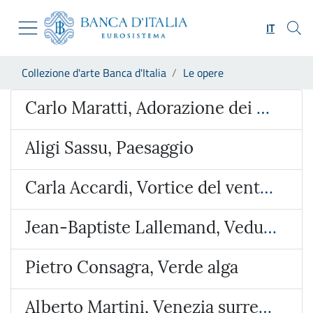
Vai al sito istituzionale
Skip to Main Content
Vai al menu di navigazione
IT
Vai alla ricerca
Vai ai contenuti
Ti trovi in:
Collezione d'arte Banca d'Italia
Le opere
Vai al footer
Opera
Carlo Maratti, Adorazione dei Magi
Aligi Sassu, Paesaggio
Carla Accardi, Vortice del vento verde
Jean-Baptiste Lallemand, Veduta ideata con l’Arco di Giano e San Giorgio al Velabro
Pietro Consagra, Verde alga
Alberto Martini, Venezia surreale