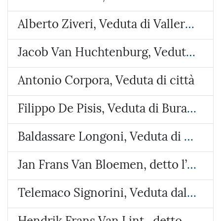
Alberto Ziveri, Veduta di Vallerano
Jacob Van Huchtenburg, Veduta di Piazza Colonna
Antonio Corpora, Veduta di città
Filippo De Pisis, Veduta di Burano
Baldassare Longoni, Veduta di Arosio (Brianza)
Jan Frans Van Bloemen, detto l’Orizzonte, Veduta del castello di Lunghezza
Telemaco Signorini, Veduta dalla costa di Riomaggiore
Hendrik Frans Van Lint , detto lo Studio, Veduta con due paesi e un tempietto circolare