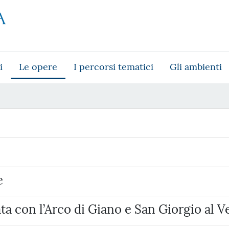
i
Le opere
I percorsi tematici
Gli ambienti
e
a con l’Arco di Giano e San Giorgio al V