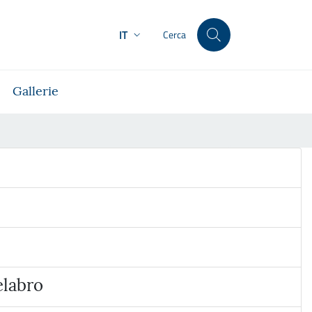
IT
Cerca
Gallerie
elabro