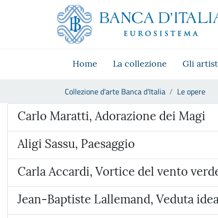
Vai al sito istituzionale
Skip to Main Content
Vai al menu di navigazione
Vai alla ricerca
Vai ai contenuti
Vai al footer
Home
La collezione
Gli artist
Ti trovi in:
Collezione d'arte Banca d'Italia
Le opere
Opera
Carlo Maratti, Adorazione dei Magi
Aligi Sassu, Paesaggio
Carla Accardi, Vortice del vento verd
Jean-Baptiste Lallemand, Veduta ideat