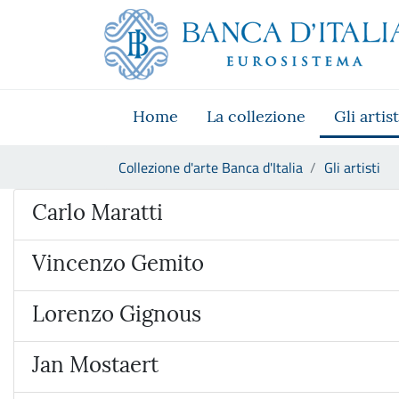
Vai al sito istituzionale
Skip to Main Content
Vai al menu di navigazione
Vai alla ricerca
Vai ai contenuti
Vai al footer
Home
La collezione
Gli artist
Ti trovi in:
Collezione d'arte Banca d'Italia
Gli artisti
Artista
Carlo Maratti
Vincenzo Gemito
Lorenzo Gignous
Jan Mostaert