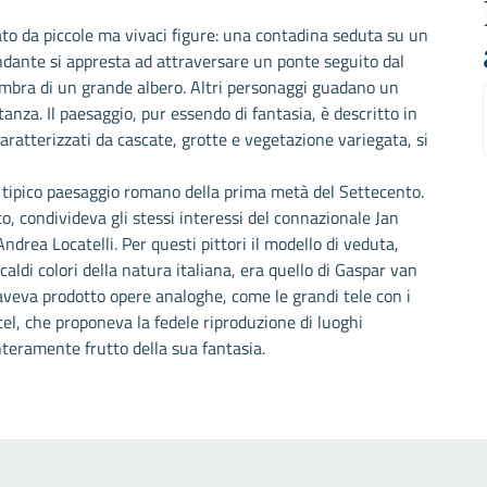
to da piccole ma vivaci figure: una contadina seduta su un
andante si appresta ad attraversare un ponte seguito dal
’ombra di un grande albero. Altri personaggi guadano un
anza. Il paesaggio, pur essendo di fantasia, è descritto in
caratterizzati da cascate, grotte e vegetazione variegata, si
 tipico paesaggio romano della prima metà del Settecento.
co, condivideva gli stessi interessi del connazionale Jan
rea Locatelli. Per questi pittori il modello di veduta,
aldi colori della natura italiana, era quello di Gaspar van
 aveva prodotto opere analoghe, come le grandi tele con i
tel, che proponeva la fedele riproduzione di luoghi
nteramente frutto della sua fantasia.