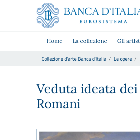
Vai al sito istituzionale
Skip to Main Content
Vai al menu di navigazione
Vai alla ricerca
Vai ai contenuti
Vai al footer
Home
La collezione
Gli artist
Ti trovi in:
Collezione d'arte Banca d'Italia
Le opere
Hendrik Frans Van Lint , dett
Veduta ideata dei 
Romani