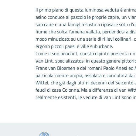
Il primo piano di questa luminosa veduta è anima
asino conduce al pascolo le proprie capre, un vi
suo cane e una famiglia sosta a riposare sotto l
fiume che solca l’amena vallata, perdendosi a dist
modo minuzioso: su una serie di rilievi collinari, 
ergono piccoli paesi e ville suburbane.
Come il suo pendant, questo dipinto presenta un
Van Lint, specializzatosi in questo genere pittori
Frans van Bloemen e dei romani Paolo Anesi ed And
particolarmente ampia, assolata e connotata dai c
Wittel, che già dagli ultimi decenni del Seicento
feudi di casa Colonna. Ma a differenza di van Wit
realmente esistenti, le vedute di van Lint sono i