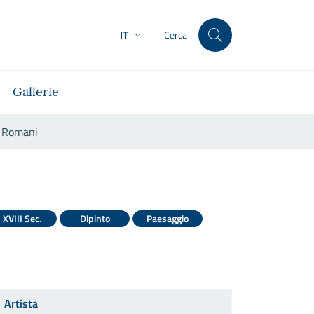
IT
Cerca
Gallerie
li Romani
Castelli Romani
XVIII Sec.
Dipinto
Paesaggio
Artista