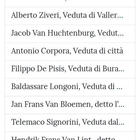
Alberto Ziveri, Veduta di Vallerano
Jacob Van Huchtenburg, Veduta di Piazza Colonna
Antonio Corpora, Veduta di città
Filippo De Pisis, Veduta di Burano
Baldassare Longoni, Veduta di Arosio (Brianza)
Jan Frans Van Bloemen, detto l’Orizzonte, Veduta del castello di Lunghezza
Telemaco Signorini, Veduta dalla costa di Riomaggiore
Hendrik Frans Van Lint , detto lo Studio, Veduta con due paesi e un tempietto circolare