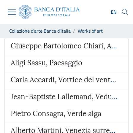
Go to the institutional website
Skip to Main Content
Go to the navigation menu
EN
Go to search
Go to content
You are in:
Collezione d'arte Banca d'Italia
Works of art
Go to the footer
Work of art
Giuseppe Bartolomeo Chiari, Adorazione dei Magi
Aligi Sassu, Paesaggio
Carla Accardi, Vortice del vento verde
Jean-Baptiste Lallemand, Veduta ideata con l’Arco di Giano e San Giorgio al Velabro
Pietro Consagra, Verde alga
Alberto Martini, Venezia surreale