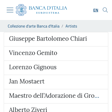
Go to the institutional website
Skip to Main Content
Go to the navigation menu
EN
Go to search
Go to content
You are in:
Collezione d'arte Banca d'Italia
Artists
Go to the footer
Artist
Giuseppe Bartolomeo Chiari
Vincenzo Gemito
Lorenzo Gignous
Jan Mostaert
Maestro dell’Adorazione di Groote
Alberto Ziveri