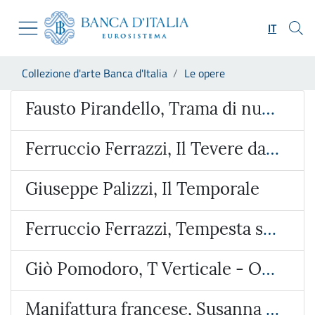
Vai al sito istituzionale
Skip to Main Content
Vai al menu di navigazione
IT
Vai alla ricerca
Vai ai contenuti
Ti trovi in:
Collezione d'arte Banca d'Italia
Le opere
Vai al footer
Opera
Fausto Pirandello, Trama di nudo
Ferruccio Ferrazzi, Il Tevere da via Ripetta
Giuseppe Palizzi, Il Temporale
Ferruccio Ferrazzi, Tempesta sulla valle dell’Aniene
Giò Pomodoro, T Verticale - Orizzontale
Manifattura francese, Susanna e i vecchioni