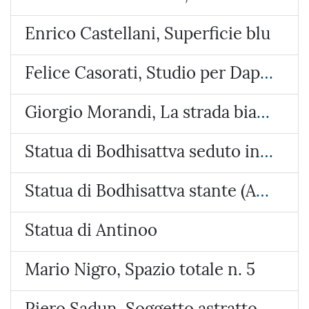
Enrico Castellani, Superficie blu
Felice Casorati, Studio per Daphne a Pavarolo
Giorgio Morandi, La strada bianca
Statua di Bodhisattva seduto in lalitasana
Statua di Bodhisattva stante (Avalokiteshvara Samanthamukha)
Statua di Antinoo
Mario Nigro, Spazio totale n. 5
Piero Sadun, Soggetto astratto