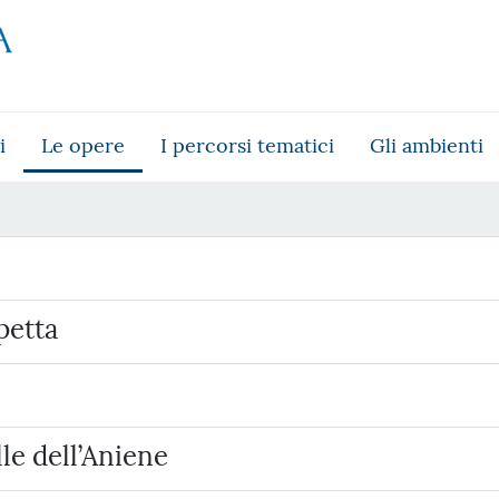
i
Le opere
I percorsi tematici
Gli ambienti
petta
le dell’Aniene