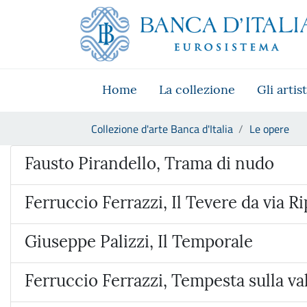
Vai al sito istituzionale
Skip to Main Content
Vai al menu di navigazione
Vai alla ricerca
Vai ai contenuti
Vai al footer
Home
La collezione
Gli artist
Ti trovi in:
Collezione d'arte Banca d'Italia
Le opere
Opera
Fausto Pirandello, Trama di nudo
Ferruccio Ferrazzi, Il Tevere da via Ri
Giuseppe Palizzi, Il Temporale
Ferruccio Ferrazzi, Tempesta sulla val