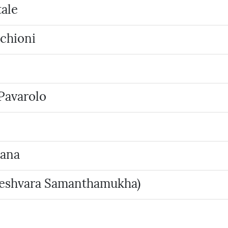
tale
cchioni
 Pavarolo
sana
kiteshvara Samanthamukha)