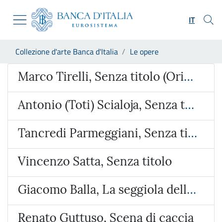
Vai al sito istituzionale
Skip to Main Content
Vai al menu di navigazione
IT
Vai alla ricerca
Vai ai contenuti
Ti trovi in:
Collezione d'arte Banca d'Italia
Le opere
Vai al footer
Opera
Marco Tirelli, Senza titolo (Orizzonte)
Antonio (Toti) Scialoja, Senza titolo
Tancredi Parmeggiani, Senza titolo
Vincenzo Satta, Senza titolo
Giacomo Balla, La seggiola dell'uomo strano
Renato Guttuso, Scena di caccia