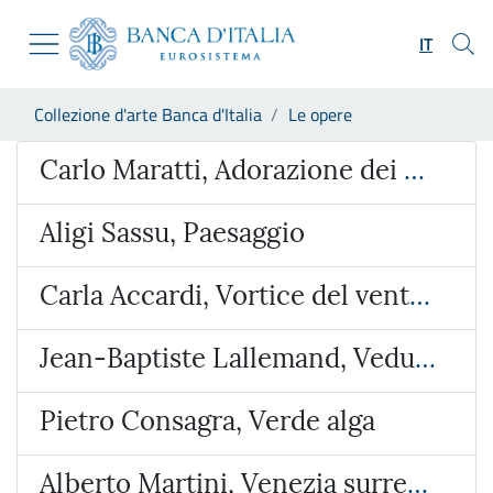
Vai al sito istituzionale
Skip to Main Content
Vai al menu di navigazione
IT
Vai alla ricerca
Vai ai contenuti
Ti trovi in:
Collezione d'arte Banca d'Italia
Le opere
Vai al footer
Opera
Carlo Maratti, Adorazione dei Magi
Aligi Sassu, Paesaggio
Carla Accardi, Vortice del vento verde
Jean-Baptiste Lallemand, Veduta ideata con l’Arco di Giano e San Giorgio al Velabro
Pietro Consagra, Verde alga
Alberto Martini, Venezia surreale