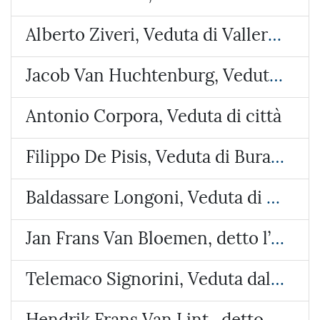
Alberto Ziveri, Veduta di Vallerano
Jacob Van Huchtenburg, Veduta di Piazza Colonna
Antonio Corpora, Veduta di città
Filippo De Pisis, Veduta di Burano
Baldassare Longoni, Veduta di Arosio (Brianza)
Jan Frans Van Bloemen, detto l’Orizzonte, Veduta del castello di Lunghezza
Telemaco Signorini, Veduta dalla costa di Riomaggiore
Hendrik Frans Van Lint , detto lo Studio, Veduta con due paesi e un tempietto circolare