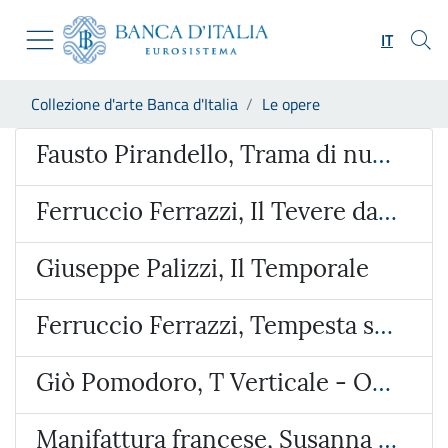
Vai al sito istituzionale
Skip to Main Content
Vai al menu di navigazione
IT
Vai alla ricerca
Vai ai contenuti
Ti trovi in:
Collezione d'arte Banca d'Italia
Le opere
Vai al footer
Opera
Fausto Pirandello, Trama di nudo
Ferruccio Ferrazzi, Il Tevere da via Ripetta
Giuseppe Palizzi, Il Temporale
Ferruccio Ferrazzi, Tempesta sulla valle dell’Aniene
Giò Pomodoro, T Verticale - Orizzontale
Manifattura francese, Susanna e i vecchioni