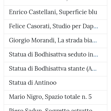
Enrico Castellani, Superficie blu
Felice Casorati, Studio per Daphne a Pavarolo
Giorgio Morandi, La strada bianca
Statua di Bodhisattva seduto in lalitasana
Statua di Bodhisattva stante (Avalokiteshvara Samanthamukha)
Statua di Antinoo
Mario Nigro, Spazio totale n. 5
Piero Sadun, Soggetto astratto