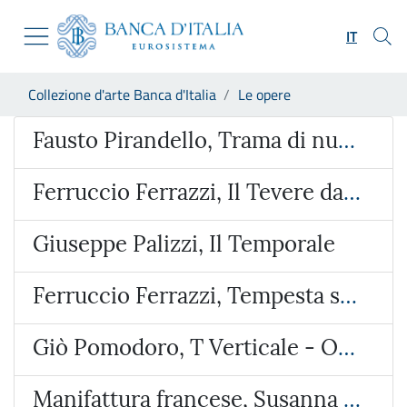
Vai al sito istituzionale
Skip to Main Content
Vai al menu di navigazione
IT
Vai alla ricerca
Vai ai contenuti
Ti trovi in:
Collezione d'arte Banca d'Italia
Le opere
Vai al footer
Opera
Fausto Pirandello, Trama di nudo
Ferruccio Ferrazzi, Il Tevere da via Ripetta
Giuseppe Palizzi, Il Temporale
Ferruccio Ferrazzi, Tempesta sulla valle dell’Aniene
Giò Pomodoro, T Verticale - Orizzontale
Manifattura francese, Susanna e i vecchioni