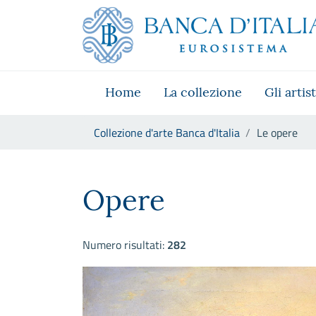
Vai al sito istituzionale
Skip to Main Content
Vai al menu di navigazione
Vai alla ricerca
Vai ai contenuti
Vai al footer
Home
La collezione
Gli artist
Ti trovi in:
Collezione d'arte Banca d'Italia
Le opere
Le opere
Opere
Numero risultati:
282