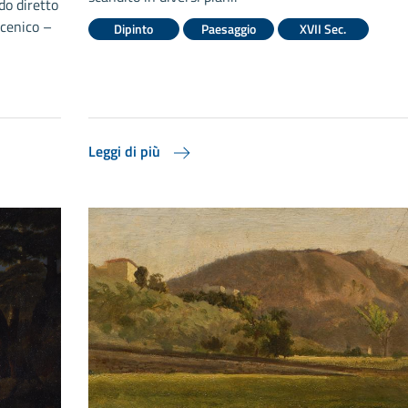
do diretto
scenico –
Dipinto
Paesaggio
XVII Sec.
Leggi di più