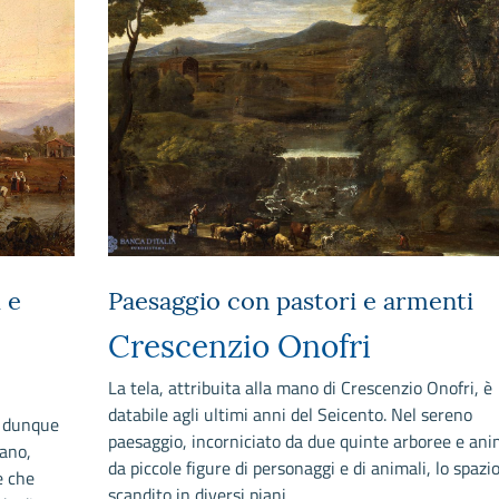
 e
Paesaggio con pastori e armenti
Crescenzio Onofri
La tela, attribuita alla mano di Crescenzio Onofri, è
databile agli ultimi anni del Seicento. Nel sereno
, dunque
paesaggio, incorniciato da due quinte arboree e an
mano,
da piccole figure di personaggi e di animali, lo spazio
e che
scandito in diversi piani.