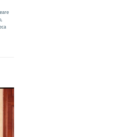
i
neare
o,
eca