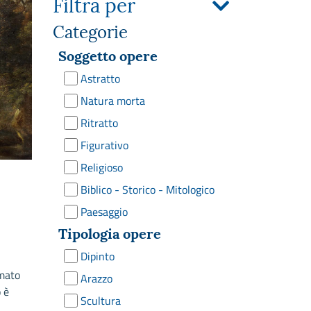
Filtra per
Categorie
Soggetto opere
Astratto
Natura morta
Ritratto
Figurativo
Religioso
Biblico - Storico - Mitologico
Paesaggio
Tipologia opere
Dipinto
imato
Arazzo
 è
Scultura