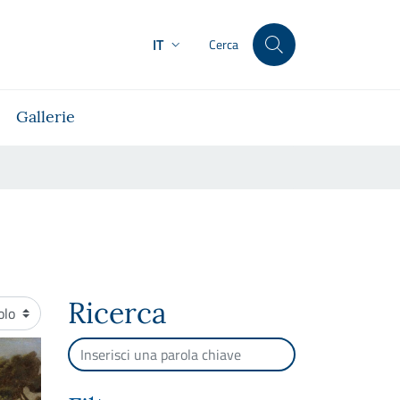
IT
Cerca
Gallerie
Ricerca
namento
Cerca per testo