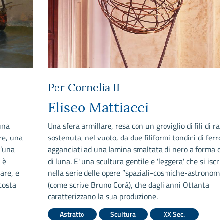
Per Cornelia II
Eliseo Mattiacci
una
Una sfera armillare, resa con un groviglio di fili di r
re, una
sostenuta, nel vuoto, da due filiformi tondini di ferr
l’una
agganciati ad una lamina smaltata di nero a forma d
e è
di luna. E' una scultura gentile e 'leggera' che si iscr
lare, e
nella serie delle opere ”spaziali-cosmiche-astronom
costa
(come scrive Bruno Corà), che dagli anni Ottanta
caratterizzano la sua produzione.
Astratto
Scultura
XX Sec.