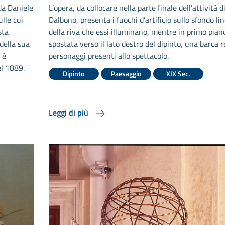
 da Daniele
L’opera, da collocare nella parte finale dell’attività d
lle cui
Dalbono, presenta i fuochi d’artificio sullo sfondo li
sta
della riva che essi illuminano, mentre in primo pian
della sua
spostata verso il lato destro del dipinto, una barca r
 è
personaggi presenti allo spettacolo.
el 1889.
Dipinto
Paesaggio
XIX Sec.
Leggi di più