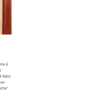
ame è
o
i falce
ive
iche”