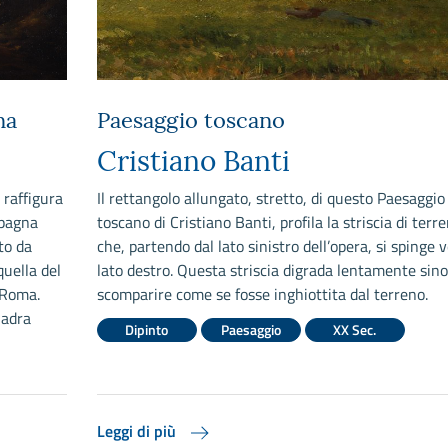
na
Paesaggio toscano
Cristiano Banti
, raffigura
Il rettangolo allungato, stretto, di questo Paesaggio
mpagna
toscano di Cristiano Banti, profila la striscia di terr
to da
che, partendo dal lato sinistro dell’opera, si spinge v
quella del
lato destro. Questa striscia digrada lentamente sino
 Roma.
scomparire come se fosse inghiottita dal terreno.
uadra
Dipinto
Paesaggio
XX Sec.
Leggi di più