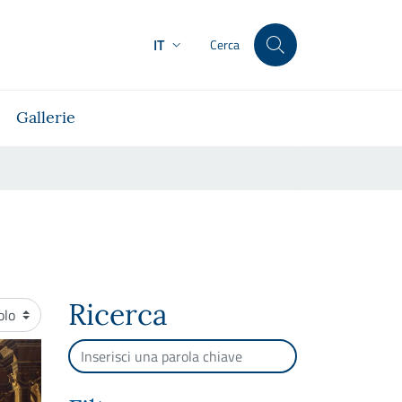
IT
Cerca
Gallerie
Ricerca
namento
Cerca per testo