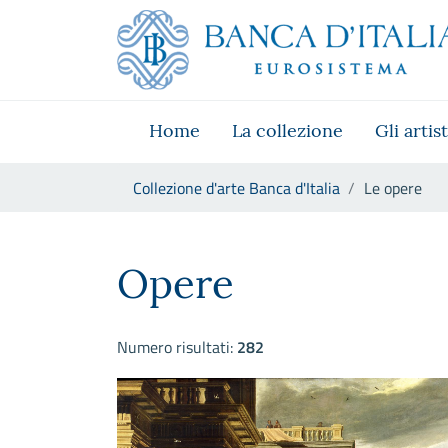
Vai al sito istituzionale
Skip to Main Content
Vai al menu di navigazione
Vai alla ricerca
Vai ai contenuti
Vai al footer
Home
La collezione
Gli artist
Ti trovi in:
Collezione d'arte Banca d'Italia
Le opere
Le opere
Opere
Numero risultati:
282