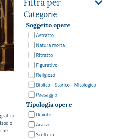
Filtra per
Categorie
Soggetto opere
Astratto
Natura morta
Ritratto
Figurativo
Religioso
Biblico - Storico - Mitologico
Paesaggio
Tipologia opere
Dipinto
grafica
pisodio
Arazzo
 che
Scultura