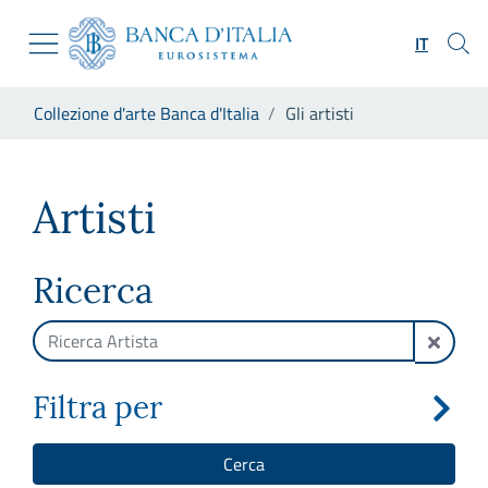
Vai al sito istituzionale
Skip to Main Content
Vai al menu di navigazione
IT
Vai alla ricerca
Vai ai contenuti
Ti trovi in:
Collezione d'arte Banca d'Italia
Gli artisti
Vai al footer
Gli artisti
Artisti
Ricerca
Filtra per
Cerca