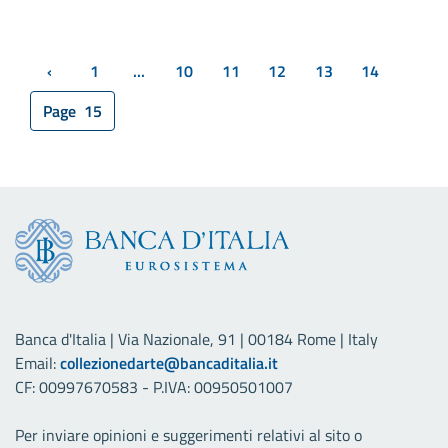
‹
1
...
10
11
12
13
14
Previous page
Page
15
Banca d'Italia | Via Nazionale, 91 | 00184 Rome | Italy
Email:
collezionedarte@bancaditalia.it
CF: 00997670583 - P.IVA: 00950501007
Per inviare opinioni e suggerimenti relativi al sito o