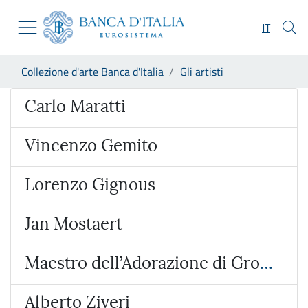
Vai al sito istituzionale
Skip to Main Content
Vai al menu di navigazione
IT
Vai alla ricerca
Vai ai contenuti
Ti trovi in:
Collezione d'arte Banca d'Italia
Gli artisti
Vai al footer
Artista
Carlo Maratti
Vincenzo Gemito
Lorenzo Gignous
Jan Mostaert
Maestro dell’Adorazione di Groote
Alberto Ziveri