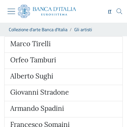
Vai al sito istituzionale
Skip to Main Content
Vai al menu di navigazione
IT
Vai alla ricerca
Vai ai contenuti
Ti trovi in:
Collezione d'arte Banca d'Italia
Gli artisti
Vai al footer
Artista
Marco Tirelli
Orfeo Tamburi
Alberto Sughi
Giovanni Stradone
Armando Spadini
Francesco Somaini