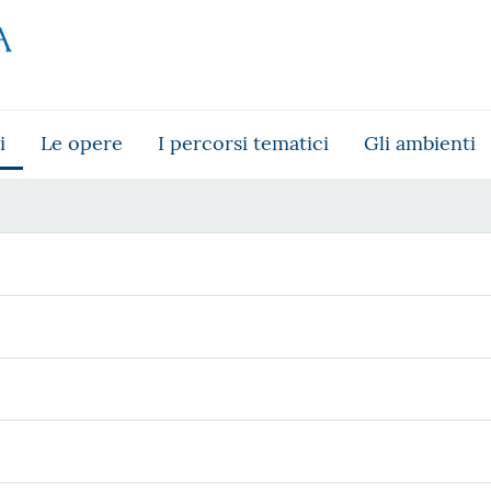
i
Le opere
I percorsi tematici
Gli ambienti