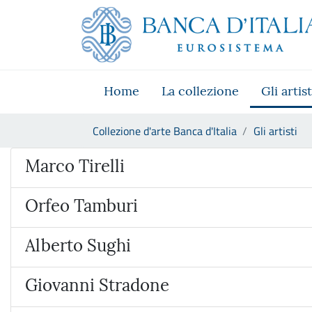
Vai al sito istituzionale
Skip to Main Content
Vai al menu di navigazione
Vai alla ricerca
Vai ai contenuti
Vai al footer
Home
La collezione
Gli artist
Ti trovi in:
Collezione d'arte Banca d'Italia
Gli artisti
Artista
Marco Tirelli
Orfeo Tamburi
Alberto Sughi
Giovanni Stradone