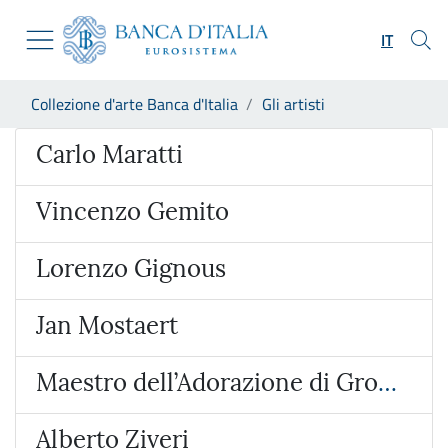
Vai al sito istituzionale
Skip to Main Content
Vai al menu di navigazione
IT
Vai alla ricerca
Vai ai contenuti
Ti trovi in:
Collezione d'arte Banca d'Italia
Gli artisti
Vai al footer
Artista
Carlo Maratti
Vincenzo Gemito
Lorenzo Gignous
Jan Mostaert
Maestro dell’Adorazione di Groote
Alberto Ziveri