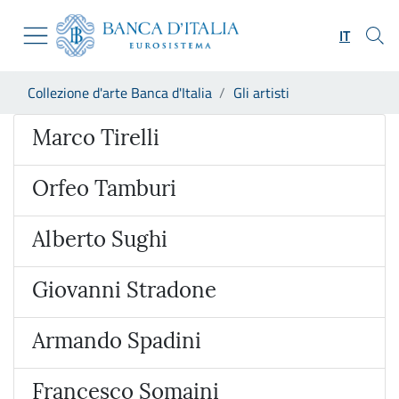
Vai al sito istituzionale
Skip to Main Content
Vai al menu di navigazione
IT
Vai alla ricerca
Vai ai contenuti
Ti trovi in:
Collezione d'arte Banca d'Italia
Gli artisti
Vai al footer
Artista
Marco Tirelli
Orfeo Tamburi
Alberto Sughi
Giovanni Stradone
Armando Spadini
Francesco Somaini