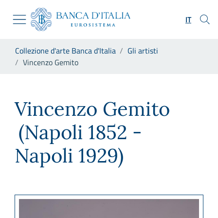
Vai al sito istituzionale
Skip to Main Content
Vai al menu di navigazione
IT
Vai alla ricerca
Vai ai contenuti
Ti trovi in:
Collezione d'arte Banca d'Italia
Gli artisti
Vai al footer
Vincenzo Gemito
Vincenzo Gemito
Vincenzo Gemito
(Napoli 1852 -
Napoli 1929)