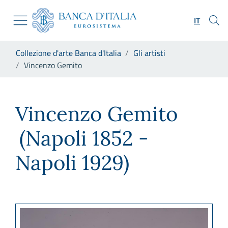
Vai al sito istituzionale
Skip to Main Content
Vai al menu di navigazione
IT
Vai alla ricerca
Vai ai contenuti
Ti trovi in:
Collezione d'arte Banca d'Italia
Gli artisti
Vai al footer
Vincenzo Gemito
Vincenzo Gemito
Vincenzo Gemito
(Napoli 1852 -
Napoli 1929)